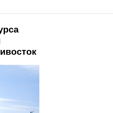
урса
я
дивосток