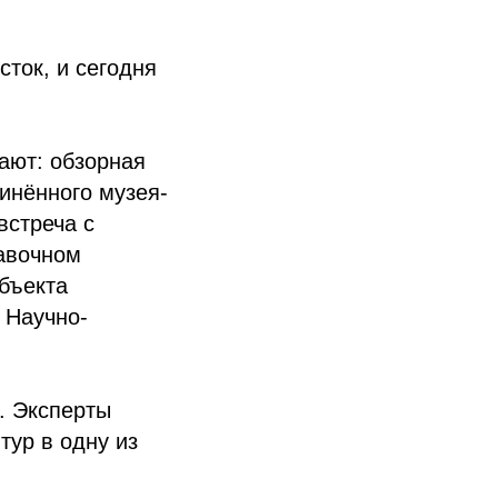
ток, и сегодня
ают: обзорная
инённого музея-
встреча с
тавочном
объекта
 Научно-
. Эксперты
тур в одну из