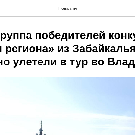
Новости
группа победителей конк
 региона» из Забайкаль
но улетели в тур во Вла