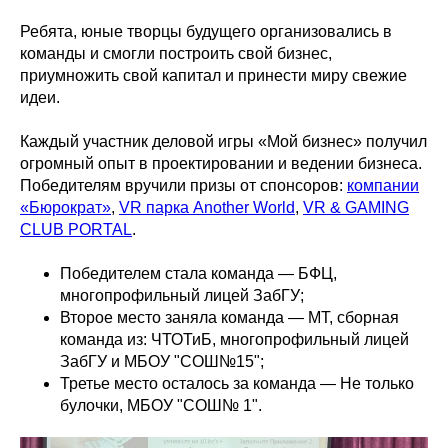
Ребята, юные творцы будущего организовались в
команды и смогли построить свой бизнес,
приумножить свой капитал и принести миру свежие
идеи.
Каждый участник деловой игры «Мой бизнес» получил
огромный опыт в проектировании и ведении бизнеса.
Победителям вручили призы от спонсоров:
компании
«Бюрократ»
,
VR парка Another World
,
VR & GAMING
CLUB PORTAL
.
Победителем стала команда — БФЦ,
многопрофильный лицей ЗабГУ;
Второе место заняла команда — МТ, сборная
команда из: ЧТОТиБ, многопрофильный лицей
ЗабГУ и МБОУ "СОШ№15";
Третье место осталось за команда — Не только
булочки, МБОУ "СОШ№ 1".